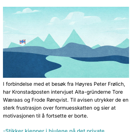
I forbindelse med et besøk fra Høyres Peter Frølich,
har Kronstadposten intervjuet Alta-gründerne Tore
Wæraas og Frode Rønqvist. Til avisen utrykker de en
sterk frustrasjon over formuesskatten og sier at
motivasjonen til å fortsette er borte.
-Stikker kjepper i hjulene på det private