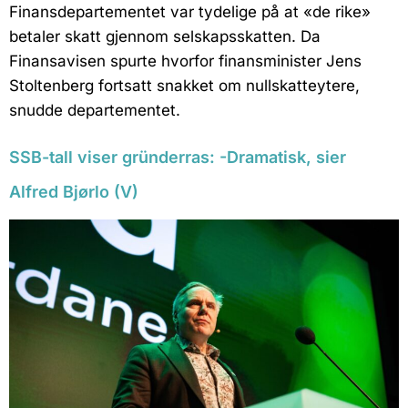
Finansdepartementet var tydelige på at «de rike»
betaler skatt gjennom selskapsskatten. Da
Finansavisen spurte hvorfor finansminister Jens
Stoltenberg fortsatt snakket om nullskatteytere,
snudde departementet.
SSB-tall viser gründerras: -Dramatisk, sier
Alfred Bjørlo (V)