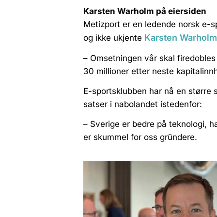
Karsten Warholm på eiersiden
Metizport er en ledende norsk e-s
Karsten Warholm
og ikke ukjente
– Omsetningen vår skal firedobles t
30 millioner etter neste kapitalin
E-sportsklubben har nå en større s
satser i nabolandet istedenfor:
– Sverige er bedre på teknologi, ha
er skummel for oss gründere.