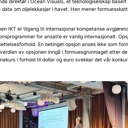
de direktør i Ocean Visuals, et teknologiselskap basert 
 data om oljelekkasjer i havet. Han mener formuesskat
nnen IKT er tilgang til internasjonal kompetanse avgjøren
nsprogrammer for ansatte er vanlig internasjonalt. Opsj
settelsesforhold. En betinget opsjon anses ikke som formu
il verdien av opsjonen inngå i formuesgrunnlaget etter de
onekurs i forhold til dollar og euro svekker det vår kon