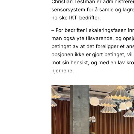
Christian Testman er administreren
sensorsystem for å samle og lagre
norske IKT-bedrifter:
– For bedrifter i skaleringsfasen i
man også yte tilsvarende, og opsjo
betinget av at det foreligger et an
opsjonen ikke er gjort betinget, v
mot sin hensikt, og med en lav kr
hjernene.