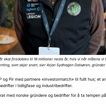
l firedobles til 16 millioner neste år, hvis vi når målene vi h
enting, som skjer snart, sier Arjan Sydhagen Dalsøren, gründer 
 og Pir med partnere «investormatch» til fullt hus; et 
drifter i tidligfase og industribedrifter.
prat med norske gründere og bedrifter for å ta tempen p