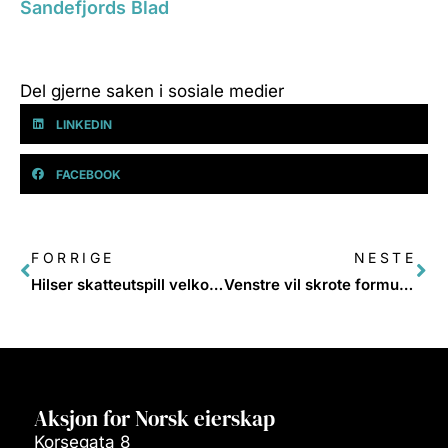
Sandefjords Blad
Del gjerne saken i sosiale medier
LINKEDIN
FACEBOOK
FORRIGE
NESTE
Hilser skatteutspill velkommen: – Vi må tappe bedriften for å betale
Venstre vil skrote formuesskatten – får støtte fra næringslivstopp
Aksjon for Norsk eierskap
Korsegata 8