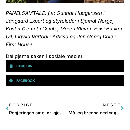
PANELSAMTALE: f.v: Gunnar Haagensen i
Jangaard Export og styreleder i Sjømat Norge,
Kristin Clemet i Cevita, Maren Kleven Fox i Bunker
Oil, Ingvild Vartdal i Adviso og Jon Georg Dale i
First House.
Del gjerne saken i sosiale medier
LINKEDIN
FACEBOOK
FORRIGE
NESTE
Regjeringen smeller igjen døra for små og mellomstore bedrifter
– Må jeg brenne ned sagbruket?