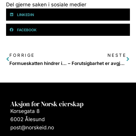
Del gjerne saken i sosiale medier
LINKEDIN
FACEBOOK
FORRIGE
NESTE
Formueskatten hindrer investeringer og uvikling av nye arbeidsplasser
– Forutsigbarhet er avgjørende for norsk industri
Aksjon for Norsk eierskap
Korsegata 8
6002 Ålesund
post@norskeid.no