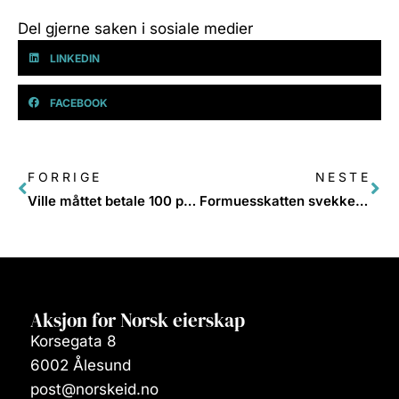
Del gjerne saken i sosiale medier
LINKEDIN
FACEBOOK
FORRIGE
NESTE
Ville måttet betale 100 prosent av inntekten i skatt
Formuesskatten svekker lokalt eierskap – og med det fellesskapet
Aksjon for Norsk eierskap
Korsegata 8
6002 Ålesund
post@norskeid.no