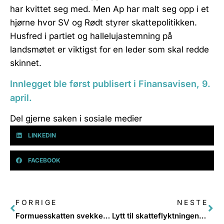
har kvittet seg med. Men Ap har malt seg opp i et
hjørne hvor SV og Rødt styrer skattepolitikken.
Husfred i partiet og hallelujastemning på
landsmøtet er viktigst for en leder som skal redde
skinnet.
Innlegget ble først publisert i Finansavisen, 9.
april.
Del gjerne saken i sosiale medier
LINKEDIN
FACEBOOK
FORRIGE
NESTE
Formuesskatten svekker lokalt eierskap – og med det fellesskapet
Lytt til skatteflyktningene, få dem hjem