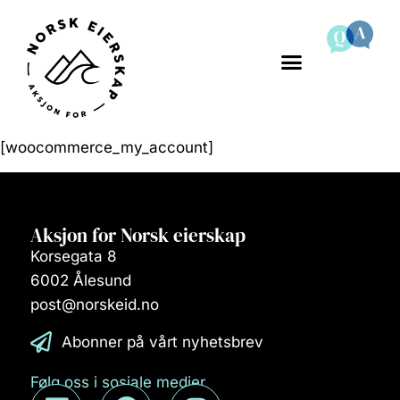
[woocommerce_my_account]
Aksjon for Norsk eierskap
Korsegata 8
6002 Ålesund
post@norskeid.no
Abonner på vårt nyhetsbrev
Følg oss i sosiale medier