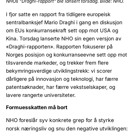
NHOs "Draghi-rapport" ble lansert torsdag. Bilde: NHO.
I fjor satte en rapport fra tidligere europeisk
sentralbanksjef Mario Draghi i gang en diskusjon
om EUs konkurransekraft sett opp mot USA og
Kina. Torsdag lanserte NHO sin egen versjon av
«Draghi-rapporten». Rapporten fokuserer på
Norges posisjon og konkurranseevne sett opp mot
tilsvarende markeder, og trekker frem flere
bekymringsverdige utviklingstrekk: vi scorer
dårligere på innovasjon og teknologi, har færre
patentsøknader, har færre vekstselskaper, og
lavere rangerte universiteter.
Formuesskatten må bort
NHO foreslår syv konkrete grep for å styrke
norsk næringsliv og snu den negative utviklingen: