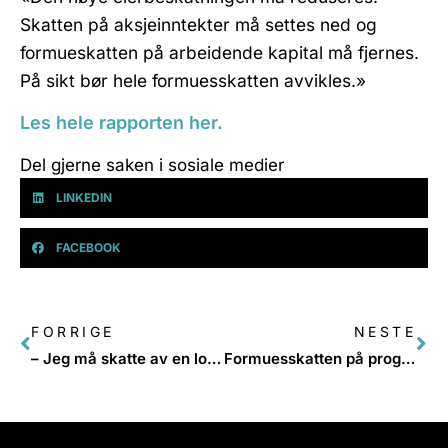
Skatten på aksjeinntekter må settes ned og
formueskatten på arbeidende kapital må fjernes.
På sikt bør hele formuesskatten avvikles.»
Les hele rapporten her.
Del gjerne saken i sosiale medier
LINKEDIN
FACEBOOK
FORRIGE
NESTE
– Jeg må skatte av en lottokupong som ikke er trukket ennå. Det er helt sinnssykt
Formuesskatten på programmet under Arendalsuka