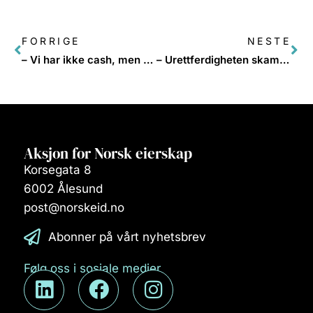
FORRIGE
NESTE
– Vi har ikke cash, men verdier
– Urettferdigheten skammelig tydelig
Aksjon for Norsk eierskap
Korsegata 8
6002 Ålesund
post@norskeid.no
Abonner på vårt nyhetsbrev
Følg oss i sosiale medier