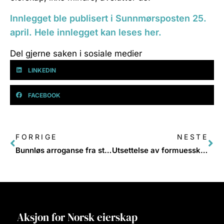
Innlegget ble publisert i Sunnmørsposten 25.
april. Hele innlegget kan leses her.
Del gjerne saken i sosiale medier
LINKEDIN
FACEBOOK
FORRIGE
NESTE
Bunnløs arroganse fra statsråd Vestre
Utsettelse av formuesskatten: – Et spinnvilt forslag
Aksjon for Norsk eierskap